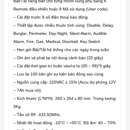
Bật/Tắt riêng biệt cho từng nhóm vùng phụ bằng 8
Remote điều khiển hoặc 8 Mã sử dụng (User code).
– Cài đặt trước 8 số điện thoại báo động.
– Thiết lập được nhiều thuộc tính vùng: Disable, Delay,
Burglar, Perimeter, Day-Night, Silent Alarm, Audible
Alarm, Fire, Gas, Medical, Doorbell, Key Switch
– Hẹn giờ Bật/Tắt hệ thống cho các ngày trong tuần.
– Ghi âm và phát lại nội dung cảnh báo (20 giây).
– Cài đặt thời gian trì hoãn vào/ra từ (00 – 99)*3 giây.
– Lưu lại 100 bản ghi sự kiện báo động sau cùng.
– Nguồn cung cấp: 220VAC ± 15% (Accu dự phòng 12V
– 7Ah mua rời).
– Kích thước (L*W*H): 260 x 264 x 80 mm. Trọng lượng:
3Kg.
– Tần số RF: 433,92MHz.
– Nhiệt độ hoạt động: -10°C ~ +55°C. Độ ẩm: 40 – 70%.