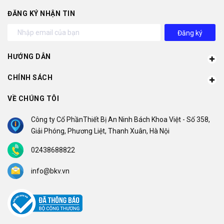
ĐĂNG KÝ NHẬN TIN
Đăng ký
HƯỚNG DẪN
CHÍNH SÁCH
VỀ CHÚNG TÔI
Công ty Cổ PhầnThiết Bị An Ninh Bách Khoa Việt - Số 358,
Giải Phóng, Phương Liệt, Thanh Xuân, Hà Nội
02438688822
info@bkv.vn