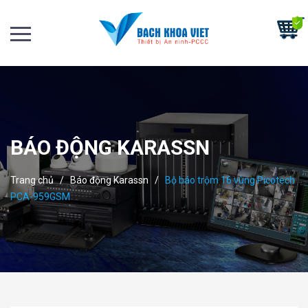
BÁO ĐỘNG KARASSN
Trang chủ
/
Báo động Karassn
/
Bộ báo trộm 16 vùng Picotech
PCA-959GSM