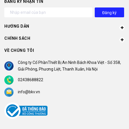
ĐĂNG KÝ NHẬN TIN
Đăng ký
HƯỚNG DẪN
CHÍNH SÁCH
VỀ CHÚNG TÔI
Công ty Cổ PhầnThiết Bị An Ninh Bách Khoa Việt - Số 358,
Giải Phóng, Phương Liệt, Thanh Xuân, Hà Nội
02438688822
info@bkv.vn