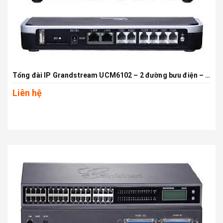
Tổng đài IP Grandstream UCM6102 – 2 đường bưu điện – 500 máy lẻ IP SIP, Hỗ trợ Voice, Fax, Video, Conference..
Liên hệ