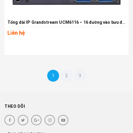
Tổng đài IP Grandstream UCM6116 – 16 đường vào bưu điện, 500 máy lẻ SIP, Hỗ trợ Voice, Fax, Video, Conference, voicemail..
Liên hệ
1
2
3
THEO DÕI