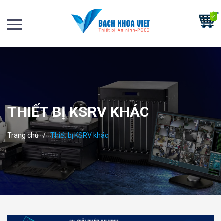
THIẾT BỊ KSRV KHÁC
Trang chủ
/
Thiết bị KSRV khác