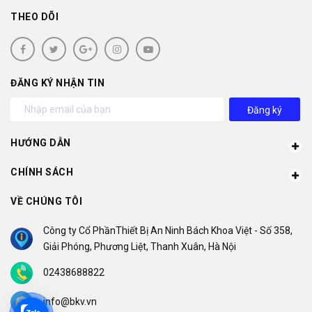
THEO DÕI
ĐĂNG KÝ NHẬN TIN
Đăng ký
HƯỚNG DẪN
CHÍNH SÁCH
VỀ CHÚNG TÔI
Công ty Cổ PhầnThiết Bị An Ninh Bách Khoa Việt - Số 358,
Giải Phóng, Phương Liệt, Thanh Xuân, Hà Nội
02438688822
info@bkv.vn