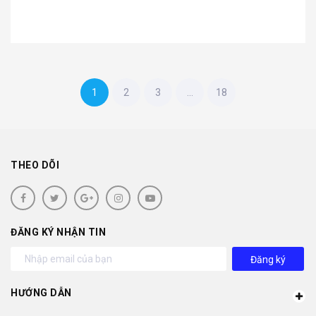
1
2
3
...
18
THEO DÕI
ĐĂNG KÝ NHẬN TIN
Đăng ký
HƯỚNG DẪN