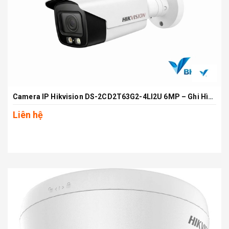
Camera IP Hikvision DS-2CD2T63G2-4LI2U 6MP – Ghi Hình Siêu Nét, Công Nghệ AI Thông Minh
Liên hệ