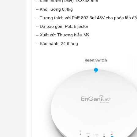
– Kích thước (D×H) 132×38 mm
– Khối lượng 0.4kg
– Tương thích với PoE 802.3af 48V cho phép lắp đặt
– Đã bao gồm PoE Injector
– Xuất xứ: Thương hiệu Mỹ
– Bảo hành: 24 tháng