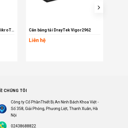
Thiết bị cân bằng tải Router MikroTik CCR2004-16G-2S+ chịu tải 1000 users
Cân bằng tải DrayTek Vigor2962
Xem chi tiết
Liên hệ
Liên 
Ề CHÚNG TÔI
Công ty Cổ PhầnThiết Bị An Ninh Bách Khoa Việt -
Số 358, Giải Phóng, Phương Liệt, Thanh Xuân, Hà
Nội
02438688822