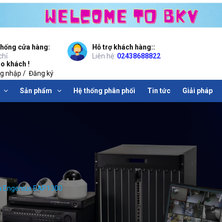
thống cửa hàng:
Hỗ trợ khách hàng::
chỉ
Liên hệ:
02438688822
o khách !
g nhập
/
Đăng ký
Sản phẩm
Hệ thống phân phối
Tin tức
Giải pháp
hà Engenius EAP1300