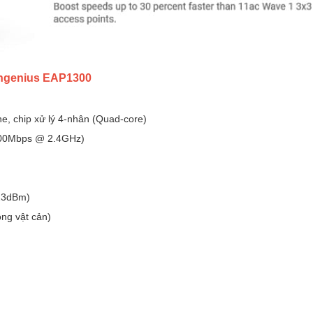
 Engenius EAP1300
e, chip xử lý 4-nhân (Quad-core)
400Mbps @ 2.4GHz)
23dBm)
ng vật cản)