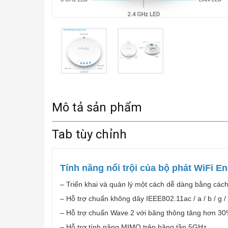
Mô tả sản phẩm
Tab tùy chỉnh
Tính năng nổi trội của bộ phát WiFi 
– Triển khai và quản lý một cách dễ dàng bằng cá
– Hỗ trợ chuẩn không dây IEEE802.11ac / a / b / g 
– Hỗ trợ chuẩn Wave 2 với băng thông tăng hơn 30
– Hỗ trợ tính năng MIMO trên băng tần 5GHz.