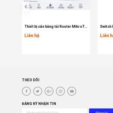
prev
Thiết bị cân bằng tải Router MikroTik RB5009UG+S+IN
Xem chi tiết
Liên hệ
Liên h
THEO DÕI
ĐĂNG KÝ NHẬN TIN