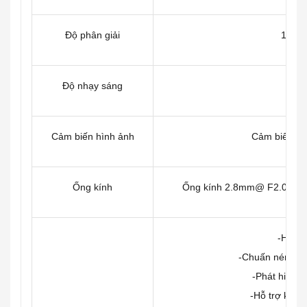
Độ phân giải
1920x
Độ nhạy sáng
Cảm biến hình ảnh
Cảm biến 1
Ống kính
Ống kính 2.8mm@ F2.0, góc
-Hỗ t
-Chuấn nén H.264
-Phát hiện 
-Hỗ trợ khe 