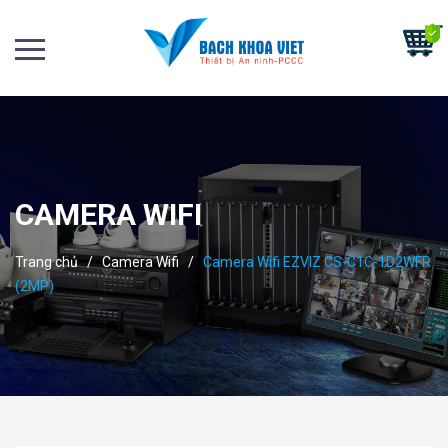
CAMERA WIFI
Trang chủ
/
Camera Wifi
/
Camera Wifi EZVIZ CS-C1C-1D2WFR
(2MP)