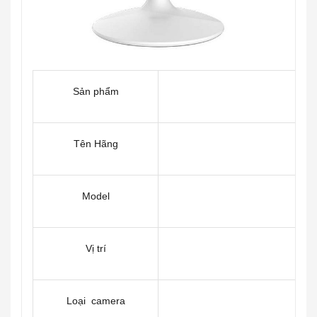
Sản phẩm
Cam
Tên Hãng
Model
C
Vị trí
Loại camera