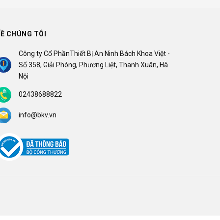
Ề CHÚNG TÔI
Công ty Cổ PhầnThiết Bị An Ninh Bách Khoa Việt -
Số 358, Giải Phóng, Phương Liệt, Thanh Xuân, Hà
Nội
02438688822
info@bkv.vn