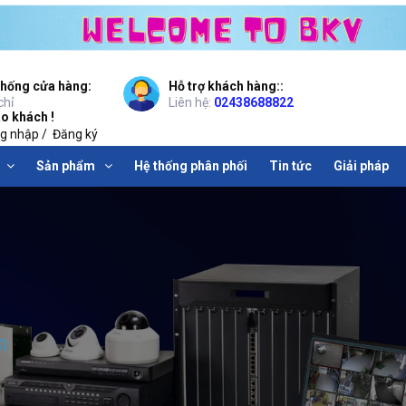
thống cửa hàng:
Hỗ trợ khách hàng::
chỉ
Liên hệ:
02438688822
o khách !
g nhập
/
Đăng ký
Sản phẩm
Hệ thống phân phối
Tin tức
Giải pháp
C)