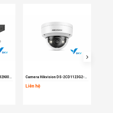
Đầu Ghi Hình Hikvision DS-7632NXI-K2(D)
Camera Hikvision DS-2CD1123G2-LIUF 2MP
Xem chi tiết
Liên hệ
Liên 