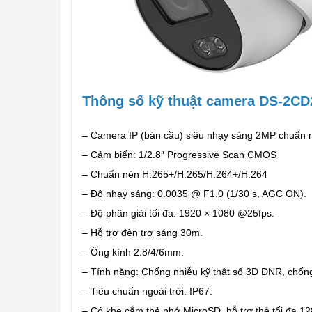
Thông số kỹ thuật camera DS-2C
– Camera IP (bán cầu) siêu nhạy sáng 2MP chuẩn 
– Cảm biến: 1/2.8″ Progressive Scan CMOS
– Chuẩn nén H.265+/H.265/H.264+/H.264
– Độ nhạy sáng: 0.0035 @ F1.0 (1/30 s, AGC ON).
– Độ phân giải tối đa: 1920 × 1080 @25fps.
– Hỗ trợ đèn trợ sáng 30m.
– Ống kính 2.8/4/6mm.
– Tính năng: Chống nhiễu kỹ thật số 3D DNR, chốn
– Tiêu chuẩn ngoài trời: IP67.
– Có khe cắm thẻ nhớ MicroSD, hỗ trợ thẻ tối đa 1