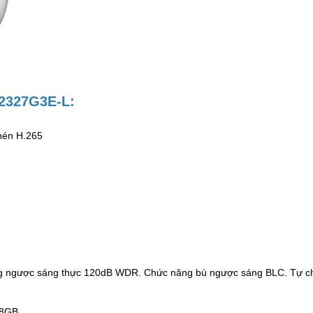
D2327G3E-L:
nén H.265
g ngược sáng thực 120dB WDR. Chức năng bù ngược sáng BLC. Tự chuy
28GB.