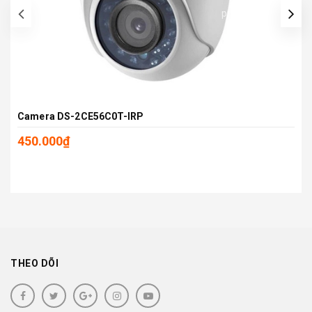
prev
Camera DS-2CE56C0T-IRP
450.000₫
THEO DÕI