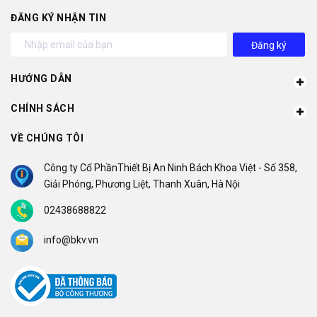
ĐĂNG KÝ NHẬN TIN
Đăng ký
HƯỚNG DẪN
CHÍNH SÁCH
VỀ CHÚNG TÔI
Công ty Cổ PhầnThiết Bị An Ninh Bách Khoa Việt - Số 358,
Giải Phóng, Phương Liệt, Thanh Xuân, Hà Nội
02438688822
info@bkv.vn