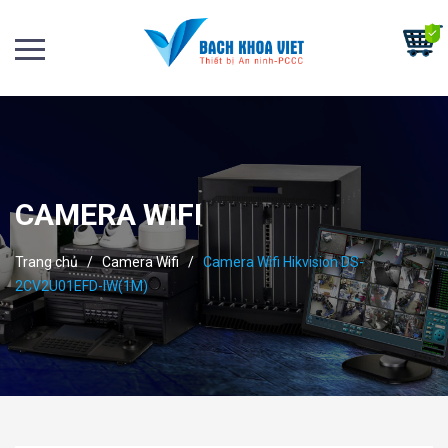
CAMERA WIFI
Trang chủ
/
Camera Wifi
/
Camera Wifi Hikvision DS-
2CV2U01EFD-IW(1M)