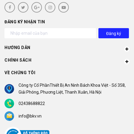
ĐĂNG KÝ NHẬN TIN
Đăng ký
HƯỚNG DẪN
CHÍNH SÁCH
VỀ CHÚNG TÔI
Công ty Cổ PhầnThiết Bị An Ninh Bách Khoa Việt - Số 358,
Giải Phóng, Phương Liệt, Thanh Xuân, Hà Nội
02438688822
info@bkv.vn