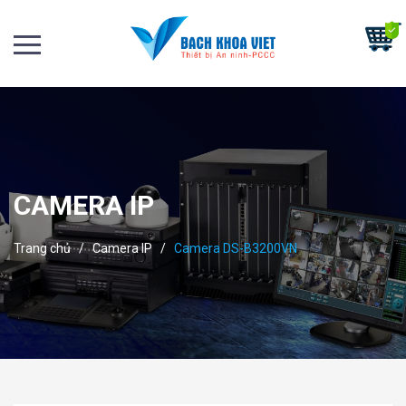
CAMERA IP
Trang chủ
/
Camera IP
/
Camera DS-B3200VN