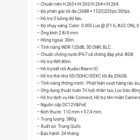
– Chuẩn nén H.265+/H.265/H.264+/H.264.
– Độ phân giải tối đa (2688 × 1520)25fps/30fps.
– Hỗ trợ 3 luồng dữ liệu.
– Độ nhạy sáng: Color: 0.005 Lux @ (F1.6, AGC ON), 0 
– Ống kính 2.8/4 mm.
– Hồng ngoại: 30m.
– Tính năng WDR 120dB; 3D DNR; BLC.
– Chuẩn chống nước IP67 và chống đập phá: IK08.
– Hỗ trợ Wifi 80m.
– Hỗ trợ kết nối Audio/Alarm IO.
– Hỗ trợ thẻ nhớ SD/SDHC/SDXC tối đa 256GB.
– Tính năng thông minh : Phát hiện vượt hàng rào ảo,
– Ứng dụng thuật toán Trí tuệ nhân tạo, Lọc báo đô
– Hỗ trợ dịch vụ Hik-Connect, Hỗ trợ tên miền Camer
– Nguồn cấp DC12V&PoE
– Kích thước: 110 mm × 57,4 mm.
– Trọng lượng: 380g.
– Xuất xứ: Trung Quốc.
– Bảo hành: 24 tháng.