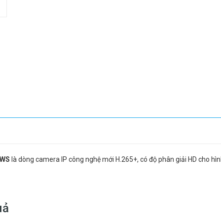
IWS
là dòng camera IP công nghệ mới H.265+, có độ phân giải HD cho hình 
uả