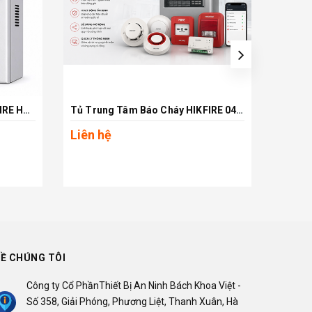
Tủ Trung Tâm Báo Cháy HIKFIRE HF-C108
Tủ Trung Tâm Báo Cháy HIKFIRE 04 Kênh HF-C014
Xem chi tiết
Liên hệ
Liên 
Ề CHÚNG TÔI
Công ty Cổ PhầnThiết Bị An Ninh Bách Khoa Việt -
Số 358, Giải Phóng, Phương Liệt, Thanh Xuân, Hà