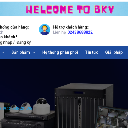
thống cửa hàng:
Hỗ trợ khách hàng::
chỉ
Liên hệ:
02438688822
o khách !
g nhập
/
Đăng ký
Sản phẩm
Hệ thống phân phối
Tin tức
Giải pháp
DS-2CD2543G2-IWS