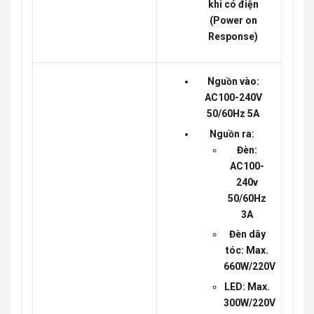
khi có điện
(Power on
Response)
Nguồn vào:
AC100-240V
50/60Hz 5A
Nguồn ra:
Đèn:
AC100-
240v
50/60Hz
3A
Đèn dây
tóc: Max.
660W/220V
LED: Max.
300W/220V