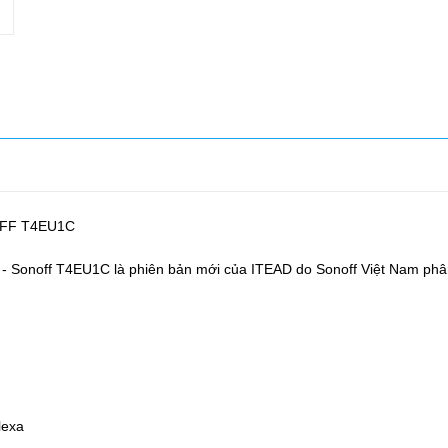
NOFF T4EU1C
- Sonoff T4EU1C là phiên bản mới của ITEAD do Sonoff Việt Nam ph
lexa