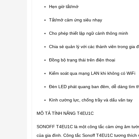
Hẹn giờ tắt/mở
Tắt/mở cảm ứng siêu nhạy
Cho phép thiết lập ngữ cảnh thông minh
Chia sẻ quản lý với các thành viên trong gia 
Đồng bộ trạng thái trên điện thoại
Kiểm soát qua mạng LAN khi không có WiFi
Đèn LED phát quang ban đêm, dễ dàng tìm thi
Kính cường lực, chống trầy và dấu vân tay
MÔ TẢ TÍNH NĂNG T4EU1C
SONOFF T4EU1C là một công tắc cảm ứng âm tường t
của gia đình. Công tắc Sonoff T4EU1C tương thích 