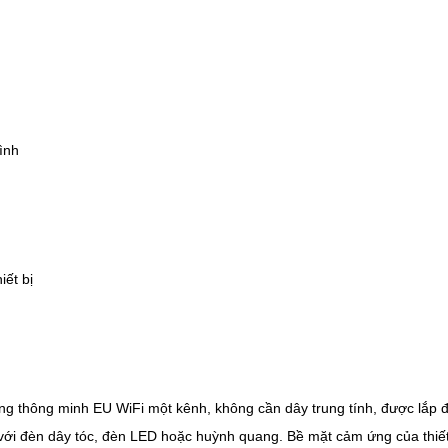
đình
ết bị
hông minh EU WiFi một kênh, không cần dây trung tính, được lắp đặ
với đèn dây tóc, đèn LED hoặc huỳnh quang. Bề mặt cảm ứng của thiết