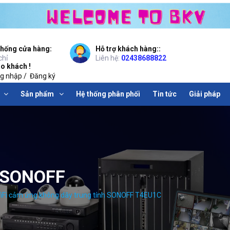
thống cửa hàng:
Hỗ trợ khách hàng::
chỉ
Liên hệ:
02438688822
o khách !
g nhập
/
Đăng ký
Sản phẩm
Hệ thống phân phối
Tin tức
Giải pháp
 SONOFF
iFi cảm ứng không dây trung tính SONOFF T4EU1C