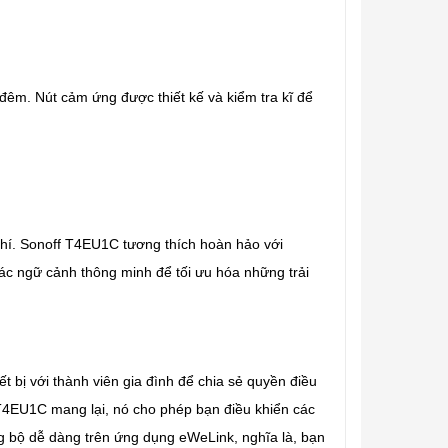
đêm. Nút cảm ứng được thiết kế và kiểm tra kĩ để
phí. Sonoff T4EU1C tương thích hoàn hảo với
các ngữ cảnh thông minh để tối ưu hóa những trải
ết bị với thành viên gia đình để chia sẻ quyền điều
 T4EU1C mang lại, nó cho phép bạn điều khiển các
ồng bộ dễ dàng trên ứng dụng eWeLink, nghĩa là, bạn