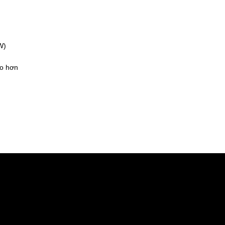
W)
ao hơn