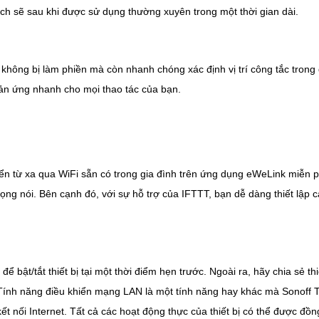
ch sẽ sau khi được sử dụng thường xuyên trong một thời gian dài.
hông bị làm phiền mà còn nhanh chóng xác định vị trí công tắc trong 
hản ứng nhanh cho mọi thao tác của bạn.
iển từ xa qua WiFi sẵn có trong gia đình trên ứng dụng eWeLink miễn 
ng nói. Bên cạnh đó, với sự hỗ trợ của IFTTT, bạn dễ dàng thiết lập 
 bật/tắt thiết bị tại một thời điểm hẹn trước. Ngoài ra, hãy chia sẻ thi
i. Tính năng điều khiển mạng LAN là một tính năng hay khác mà Sonoff
 kết nối Internet. Tất cả các hoạt động thực của thiết bị có thể được đ