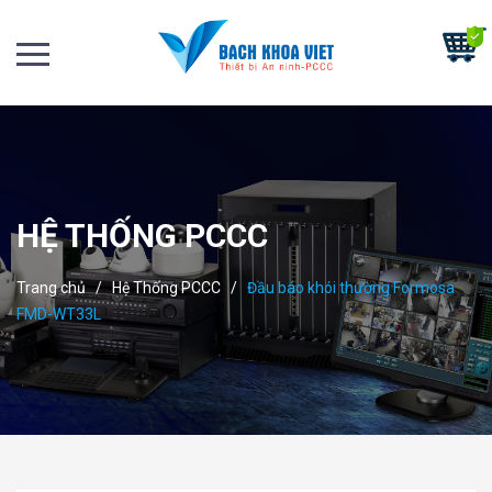
HỆ THỐNG PCCC
Trang chủ
/
Hệ Thống PCCC
/
Đầu báo khói thường Formosa
FMD-WT33L