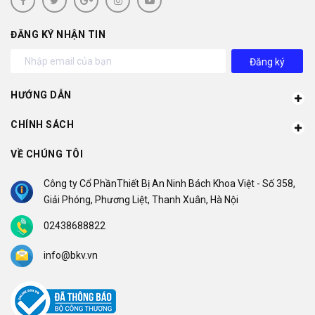
ĐĂNG KÝ NHẬN TIN
Đăng ký
HƯỚNG DẪN
CHÍNH SÁCH
VỀ CHÚNG TÔI
Công ty Cổ PhầnThiết Bị An Ninh Bách Khoa Việt - Số 358,
Giải Phóng, Phương Liệt, Thanh Xuân, Hà Nội
02438688822
info@bkv.vn