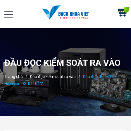
ĐẦU ĐỌC KIỂM SOÁT RA VÀO
Trang chủ
/
Đầu đọc kiểm soát ra vào
/
Đầu đọc thẻ Mifare
Hikvision DS-K1104M