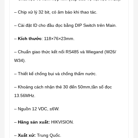
– Chip xử lý 32 bit, có âm báo khi thao tác.
– Cài đặt ID cho đầu đọc bằng DIP Switch trên Main.
–
Kích thước
: 118×76×23mm.
– Chuẩn giao thức kết nối RS485 và Wiegand (W26/
W34).
– Thiết kế chống bụi và chống thấm nước.
– Khoảng cách nhận thẻ 30 đến 50mm,tần số đọc
13.56MHz.
– Nguồn 12 VDC, ≤6W.
–
Hãng sản xuất:
HIKVISION.
–
Xuất xứ:
Trung Quốc.