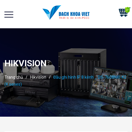
HIKVISION
Trang chủ
/
Hikvision
/
Đầu ghi hình IP 8 kênh _ DS-7608NXI-K2
(K series)