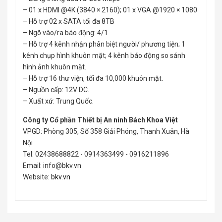
– 01 x HDMI @4K (3840 × 2160); 01 x VGA @1920 × 1080
– Hỗ trợ 02 x SATA tối đa 8TB
– Ngõ vào/ra báo động: 4/1
– Hỗ trợ 4 kênh nhận phân biệt người/ phương tiện; 1
kênh chụp hình khuôn mặt; 4 kênh báo động so sánh
hình ảnh khuôn mặt.
– Hỗ trợ 16 thư viện, tối đa 10,000 khuôn mặt.
– Nguồn cấp: 12V DC.
– Xuất xứ: Trung Quốc.
Công ty Cổ phần Thiết bị An ninh Bách Khoa Việt
VPGD: Phòng 305, Số 358 Giải Phóng, Thanh Xuân, Hà
Nội
Tel: 02438688822 - 0914363499 - 0916211896
Email: info@bkv.vn
Website:
bkv.vn