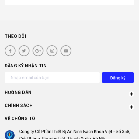
THEO DÕI
ĐĂNG KÝ NHẬN TIN
Đăng ký
HƯỚNG DẪN
CHÍNH SÁCH
VỀ CHÚNG TÔI
Công ty Cổ PhầnThiết Bị An Ninh Bách Khoa Việt - Số 358,
Giải Phóng, Phương Liệt, Thanh Xuân, Hà Nội