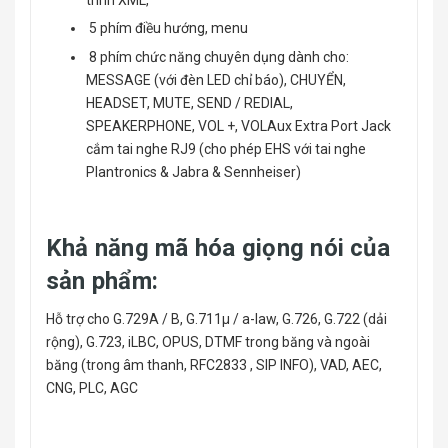
5 phím điều hướng, menu
8 phím chức năng chuyên dụng dành cho:
MESSAGE (với đèn LED chỉ báo), CHUYỂN,
HEADSET, MUTE, SEND / REDIAL,
SPEAKERPHONE, VOL +, VOLAux Extra Port Jack
cắm tai nghe RJ9 (cho phép EHS với tai nghe
Plantronics & Jabra & Sennheiser)
Khả năng mã hóa giọng nói của
sản phẩm:
Hỗ trợ cho G.729A / B, G.711µ / a-law, G.726, G.722 (dải
rộng), G.723, iLBC, OPUS, DTMF trong băng và ngoài
băng (trong âm thanh, RFC2833 , SIP INFO), VAD, AEC,
CNG, PLC, AGC