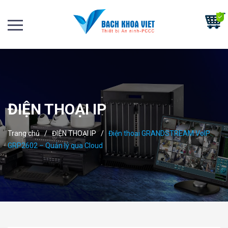
ĐIỆN THOẠI IP
Trang chủ
/
ĐIỆN THOẠI IP
/
Điện thoại GRANDSTREAM VoIP
GRP2602 – Quản lý qua Cloud