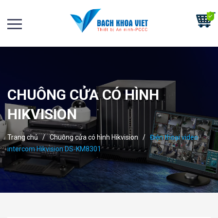
CHUÔNG CỬA CÓ HÌNH
HIKVISION
Trang chủ
/
Chuông cửa có hình Hikvision
/
Điện thoại video
intercom Hikvision DS-KM8301