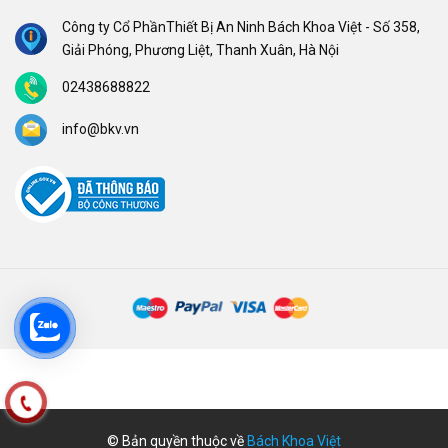
Công ty Cổ PhầnThiết Bị An Ninh Bách Khoa Việt - Số 358,
Giải Phóng, Phương Liệt, Thanh Xuân, Hà Nội
02438688822
info@bkv.vn
© Bản quyền thuộc về
Bách Khoa Việt