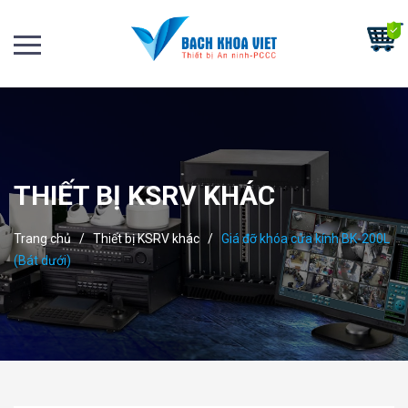
THIẾT BỊ KSRV KHÁC
Trang chủ
/
Thiết bị KSRV khác
/
Giá đỡ khóa cửa kính BK-200L
(Bát dưới)