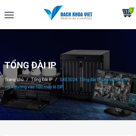
TỔNG ĐÀI IP
Trang chủ
/
Tổng Đài IP
/
GXE5024: Tổng đài IP Grandstream
với 4 đường vao 100 máy lẻ SIP