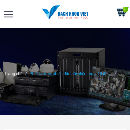
Trang chủ
/
Phiến krone, phiến đấu dây điện thoại 10 đôi