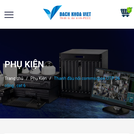
PHỤ KIỆN
Trang chủ
/
Phụ Kiện
/
Thanh đầu nối commscpoe UTP 26
cổng , cat 6