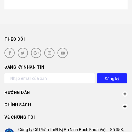
THEO DÕI
ĐĂNG KÝ NHẬN TIN
Đăng ký
HƯỚNG DẪN
CHÍNH SÁCH
VỀ CHÚNG TÔI
Công ty Cổ PhầnThiết Bị An Ninh Bách Khoa Việt - Số 358,