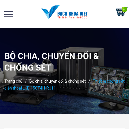
BỘ CHIA, CHUYỂN ĐỔI &
CHỐNG SÉT
Trang chủ
/
Bộ chia, chuyển đổi & chống sét
/
Thiết bị chống sét
điện thoại LKD 150T4H-RJ11