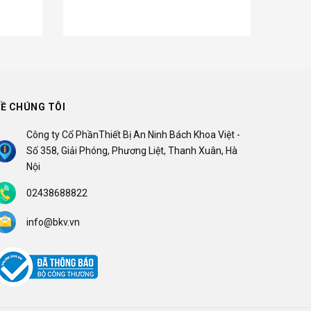
Ề CHÚNG TÔI
Công ty Cổ PhầnThiết Bị An Ninh Bách Khoa Việt -
Số 358, Giải Phóng, Phương Liệt, Thanh Xuân, Hà
Nội
02438688822
info@bkv.vn