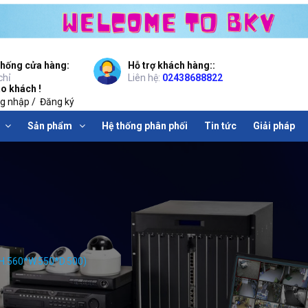
thống cửa hàng:
Hỗ trợ khách hàng::
chỉ
Liên hệ:
02438688822
o khách !
g nhập
/
Đăng ký
Sản phẩm
Hệ thống phân phối
Tin tức
Giải pháp
(H.560*W.550*D.500)