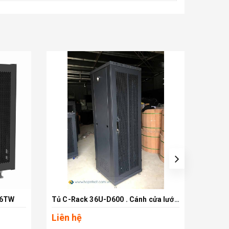
06TW
Tủ C-Rack 36U-D600 . Cánh cửa lưới- Màu đen
Xem chi tiết
Liên hệ
Liên 