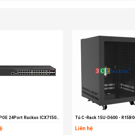
Switch POE 24Port Ruckus ICX7150-24P-4X1G
Tủ C-Rack 15U-D600 - R15B
Xem chi tiết
Xem chi tiết
ệ
Liên hệ