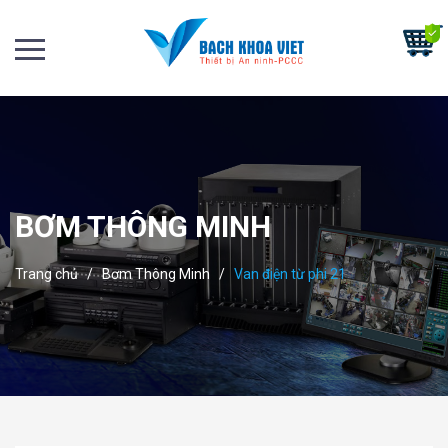
BƠM THÔNG MINH
Trang chủ
/
Bơm Thông Minh
/
Van điện từ phi 21