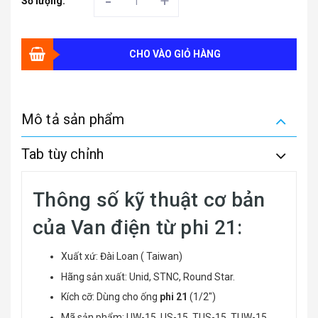
-
+
Số lượng:
CHO VÀO GIỎ HÀNG
Mô tả sản phẩm
Tab tùy chỉnh
Thông số kỹ thuật cơ bản
của Van điện từ phi 21:
Xuất xứ: Đài Loan ( Taiwan)
Hãng sản xuất: Unid, STNC, Round Star.
Kích cỡ: Dùng cho ống
phi 21
(1/2")
Mã sản phẩm: UW-15, US-15, TUS-15, TUW-15.