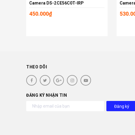
Camera DS-2CE56C0T-IRP
Camera
Thêm vào giỏ
450.000₫
530.0
THEO DÕI
ĐĂNG KÝ NHẬN TIN
Đăng ký