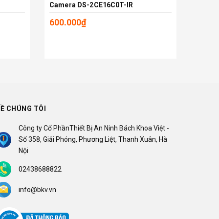
Camera DS-2CE16C0T-IR
Camer
Thêm vào giỏ
600.000₫
680.0
Ề CHÚNG TÔI
Công ty Cổ PhầnThiết Bị An Ninh Bách Khoa Việt -
Số 358, Giải Phóng, Phương Liệt, Thanh Xuân, Hà
Nội
02438688822
info@bkv.vn