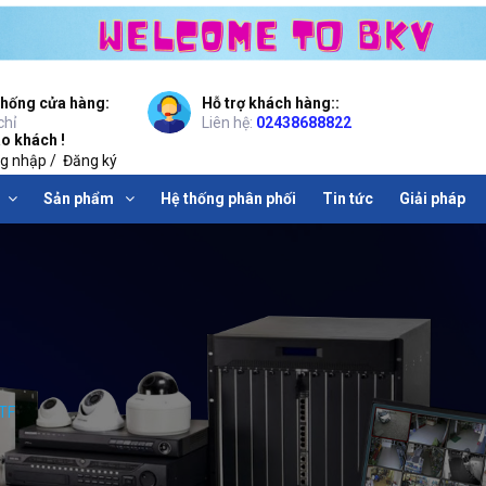
thống cửa hàng:
Hỗ trợ khách hàng::
chỉ
Liên hệ:
02438688822
o khách !
g nhập
/
Đăng ký
Sản phẩm
Hệ thống phân phối
Tin tức
Giải pháp
TF