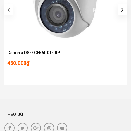
prev
Camera DS-2CE56C0T-IRP
450.000₫
THEO DÕI