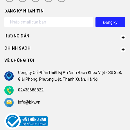
ĐĂNG KÝ NHẬN TIN
Đăng ký
HƯỚNG DẪN
CHÍNH SÁCH
VỀ CHÚNG TÔI
Công ty Cổ PhầnThiết Bị An Ninh Bách Khoa Việt - Số 358,
Giải Phóng, Phương Liệt, Thanh Xuân, Hà Nội
02438688822
info@bkv.vn