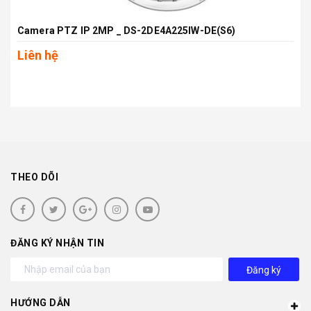
Camera PTZ IP 2MP _ DS-2DE4A225IW-DE(S6)
Liên hệ
THEO DÕI
ĐĂNG KÝ NHẬN TIN
Đăng ký
HƯỚNG DẪN