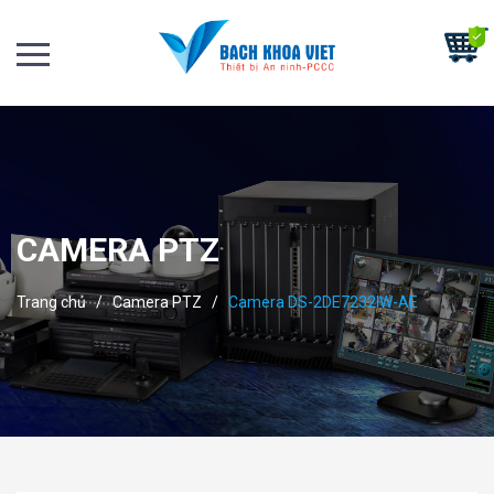
CAMERA PTZ
Trang chủ
/
Camera PTZ
/
Camera DS-2DE7232IW-AE