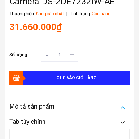
Camera DS-2DE7232IW-AE
Thương hiệu:
Đang cập nhật
|
Tình trạng:
Còn hàng
31.660.000₫
-
+
Số lượng:
CHO VÀO GIỎ HÀNG
Mô tả sản phẩm
Tab tùy chỉnh