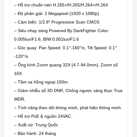
– Hỗ trợ chuẩn nén H.265+/H.265/H.264+/H.264
– Độ phân giải: 2 Megapixel (1920 x 1080p)
– Cảm biến: 1/2.8″ Progressive Scan CMOS
– Siêu nhạy sáng Powered By DarkFighter Color:
0.005lux/F1.6, B/W:0.001lux/F1.6
– Góc quay: Pan Speed: 0.1°-160°/s, Tilt Speed: 0.1°
-120°/s
– Ống kính Zoom quang 32X (4.7-94.0mm), Zoom số
16X.
– Tầm xa hồng ngoại 150m.
– Giảm nhiễu số 3D DNR, Chống ngược sáng thực True
WDR,
– Tính năng theo dõi thông minh, phát hiện thông minh.
– Hỗ trợ PoE & nguồn 24VAC.
– Xuất xứ: Trung Quốc
– Bảo hành: 24 tháng