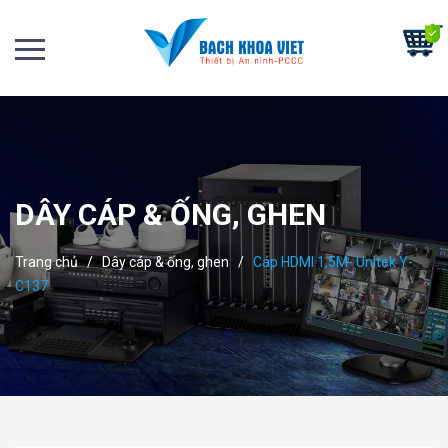
DÂY CÁP & ỐNG, GHEN
Trang chủ
/
Dây cáp & ống, ghen
/
Cáp HDMI 1,5M- Unitek Y-
C137