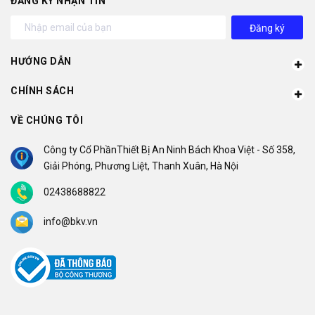
ĐĂNG KÝ NHẬN TIN
Đăng ký
HƯỚNG DẪN
CHÍNH SÁCH
VỀ CHÚNG TÔI
Công ty Cổ PhầnThiết Bị An Ninh Bách Khoa Việt - Số 358,
Giải Phóng, Phương Liệt, Thanh Xuân, Hà Nội
02438688822
info@bkv.vn