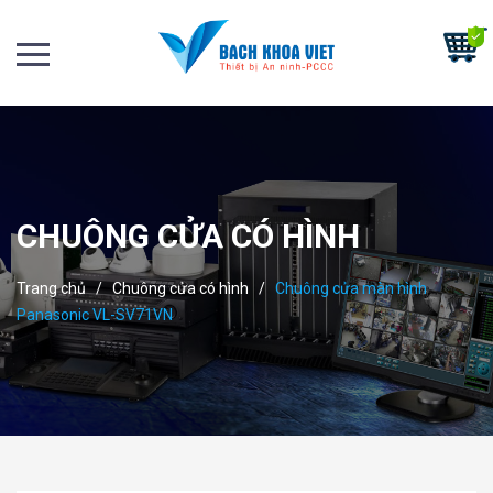
CHUÔNG CỬA CÓ HÌNH
Trang chủ
/
Chuông cửa có hình
/
Chuông cửa màn hình
Panasonic VL-SV71VN