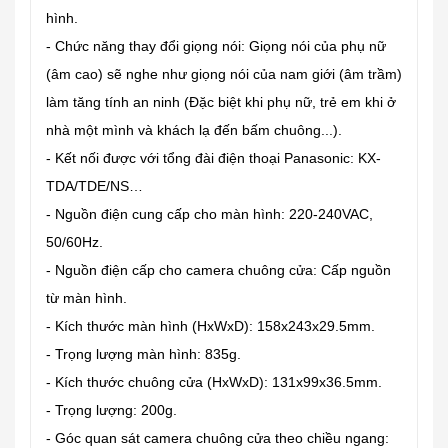
hình.
- Chức năng thay đổi giọng nói: Giọng nói của phụ nữ
(âm cao) sẽ nghe như giọng nói của nam giới (âm trầm)
làm tăng tính an ninh (Đặc biệt khi phụ nữ, trẻ em khi ở
nhà một mình và khách lạ đến bấm chuông...).
- Kết nối được với tổng đài điện thoại Panasonic: KX-
TDA/TDE/NS…
- Nguồn điện cung cấp cho màn hình: 220-240VAC,
50/60Hz.
- Nguồn điện cấp cho camera chuông cửa: Cấp nguồn
từ màn hình.
- Kích thước màn hình (HxWxD): 158x243x29.5mm.
- Trọng lượng màn hình: 835g.
- Kích thước chuông cửa (HxWxD): 131x99x36.5mm.
- Trọng lượng: 200g.
- Góc quan sát camera chuông cửa theo chiều ngang: