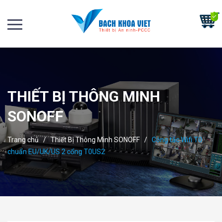
THIẾT BỊ THÔNG MINH
SONOFF
Trang chủ
/
Thiết Bị Thông Minh SONOFF
/
Công tắc Wifi T0
chuẩn EU/UK/US 2 cổng T0US2