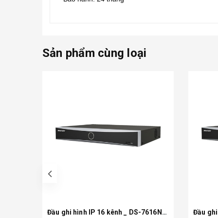
Sản phẩm cùng loại
prev
Đầu ghi hình IP 16 kênh _ DS-7616NXI-K1 ( K series)
Xem chi tiết