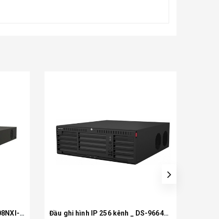
Đầu ghi hình IP 8 kên _ DS-7608NXI-K1
Đầu ghi hình IP 256 kênh _ DS-9664NI-M16
Xem chi tiết