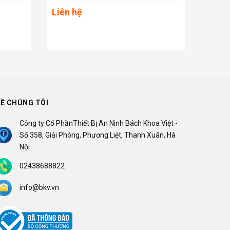
Liên hệ
Liên 
Ề CHÚNG TÔI
Công ty Cổ PhầnThiết Bị An Ninh Bách Khoa Việt -
Số 358, Giải Phóng, Phương Liệt, Thanh Xuân, Hà
Nội
02438688822
info@bkv.vn