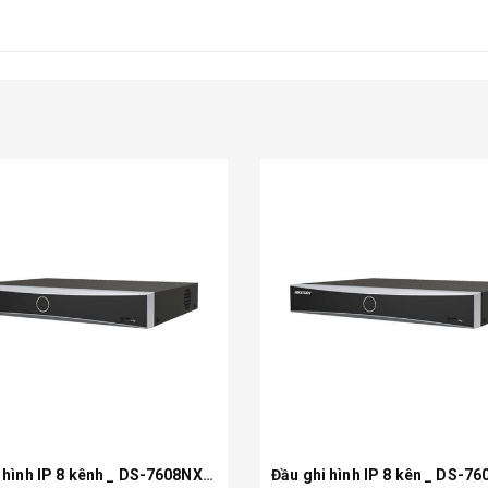
Đầu ghi hình IP 8 kênh _ DS-7608NXI-K2 (K series)
Xem chi tiết
Xem chi tiết