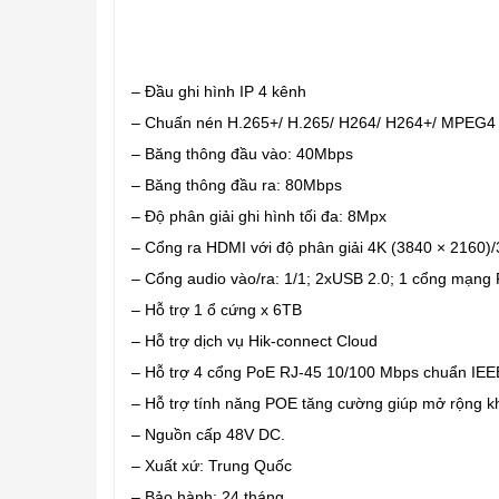
– Đầu ghi hình IP 4 kênh
– Chuấn nén H.265+/ H.265/ H264/ H264+/ MPEG4
– Băng thông đầu vào: 40Mbps
– Băng thông đầu ra: 80Mbps
– Độ phân giải ghi hình tối đa: 8Mpx
– Cổng ra HDMI với độ phân giải 4K (3840 × 216
– Cổng audio vào/ra: 1/1; 2xUSB 2.0; 1 cổng mạng
– Hỗ trợ 1 ổ cứng x 6TB
– Hỗ trợ dịch vụ Hik-connect Cloud
– Hỗ trợ 4 cổng PoE RJ-45 10/100 Mbps chuẩn IEEE
– Hỗ trợ tính năng POE tăng cường giúp mở rộng kh
– Nguồn cấp 48V DC.
– Xuất xứ: Trung Quốc
– Bảo hành: 24 tháng