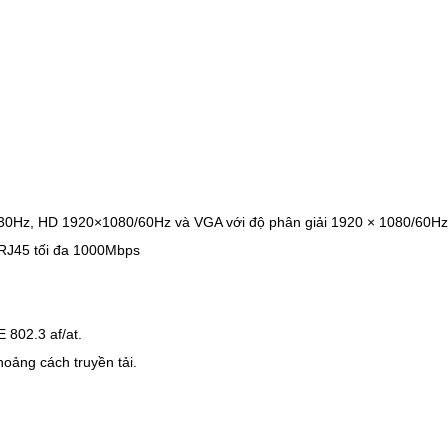
0)/30Hz, HD 1920×1080/60Hz và VGA với độ phân giải 1920 × 1080/
 RJ45 tối đa 1000Mbps
 802.3 af/at.
oảng cách truyền tải.