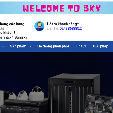
thống cửa hàng:
Hỗ trợ khách hàng::
chỉ
Liên hệ:
02438688822
o khách !
g nhập
/
Đăng ký
Sản phẩm
Hệ thống phân phối
Tin tức
Giải pháp