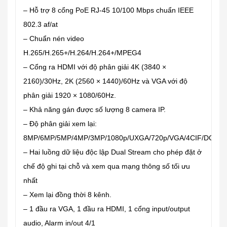
– Hỗ trợ 8 cổng PoE RJ-45 10/100 Mbps chuẩn IEEE
802.3 af/at
– Chuẩn nén video
H.265/H.265+/H.264/H.264+/MPEG4
– Cổng ra HDMI với độ phân giải 4K (3840 ×
2160)/30Hz, 2K (2560 × 1440)/60Hz và VGA với độ
phân giải 1920 × 1080/60Hz.
– Khả năng gán được số lượng 8 camera IP.
– Độ phân giải xem lại:
8MP/6MP/5MP/4MP/3MP/1080p/UXGA/720p/VGA/4CIF/DCIF/2
– Hai luồng dữ liệu độc lập Dual Stream cho phép đặt ở
chế độ ghi tại chỗ và xem qua mạng thông số tối ưu
nhất
– Xem lại đồng thời 8 kênh.
– 1 đầu ra VGA, 1 đầu ra HDMI, 1 cổng input/output
audio, Alarm in/out 4/1