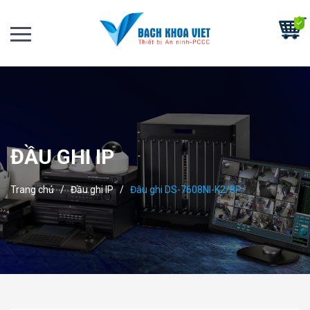
ĐẦU GHI IP
Trang chủ
/
Đầu ghi IP
/
Đâu ghi DS-7608NI-K2/8P