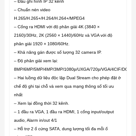
– Đầu ghi hình IP 32 kênh
– Chuẩn nén video
H.265/H.265+/H.264/H.264+/MPEG4
– Cổng ra HDMI với độ phân giải 4K (3840 ×
2160)/30Hz, 2K (2560 × 1440)/60Hz và VGA với độ
phân giải 1920 × 1080/60Hz.
– Khả năng gán được số lượng 32 camera IP.
– Độ phân giải xem lại:
8MP/6MP/5MP/4MP/3MP/1080p/UXGA/720p/VGA/4CIF/DCIF/2
– Hai luồng dữ liệu độc lập Dual Stream cho phép đặt ở
chế độ ghi tại chỗ và xem qua mạng thông số tối ưu
nhất
– Xem lại đồng thời 32 kênh.
– 1 đầu ra VGA, 1 đầu ra HDMI, 1 cổng input/output
audio, Alarm in/out 4/1
– Hỗ trợ 2 ổ cứng SATA, dung lượng tối đa mỗi ổ