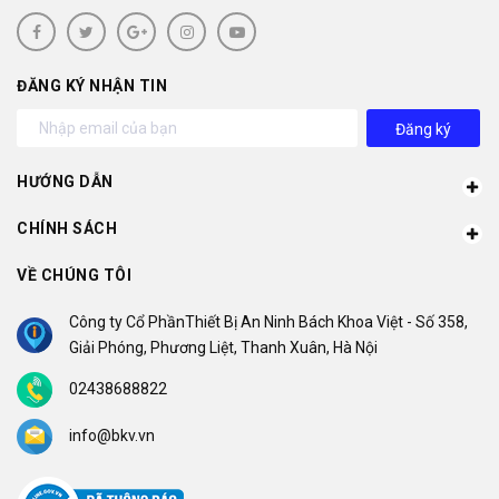
ĐĂNG KÝ NHẬN TIN
Đăng ký
HƯỚNG DẪN
CHÍNH SÁCH
VỀ CHÚNG TÔI
Công ty Cổ PhầnThiết Bị An Ninh Bách Khoa Việt - Số 358,
Giải Phóng, Phương Liệt, Thanh Xuân, Hà Nội
02438688822
info@bkv.vn