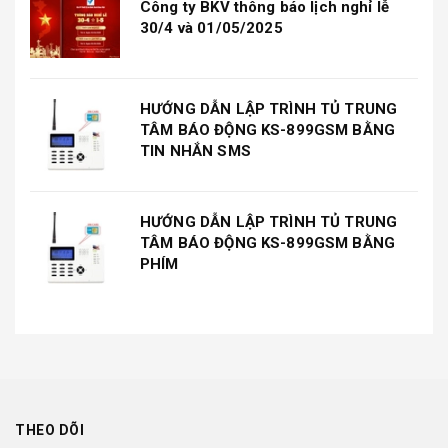
Công ty BKV thông báo lịch nghỉ lễ
30/4 và 01/05/2025
HƯỚNG DẪN LẬP TRÌNH TỦ TRUNG
TÂM BÁO ĐỘNG KS-899GSM BẰNG
TIN NHẮN SMS
HƯỚNG DẪN LẬP TRÌNH TỦ TRUNG
TÂM BÁO ĐỘNG KS-899GSM BẰNG
PHÍM
THEO DÕI