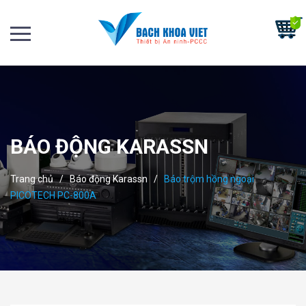
BÁO ĐỘNG KARASSN
Trang chủ
/
Báo động Karassn
/
Báo trộm hồng ngoại
PICOTECH PC-800A