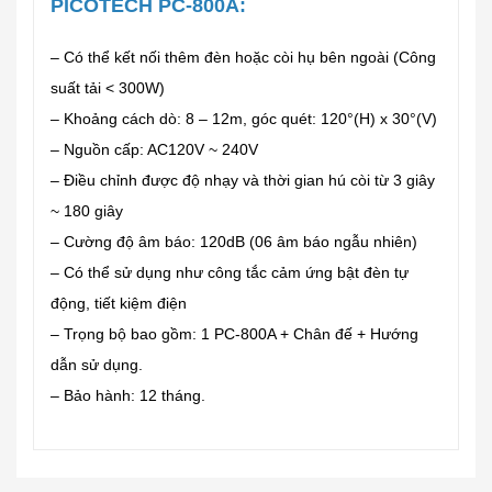
PICOTECH PC-800A:
– Có thể kết nối thêm đèn hoặc còi hụ bên ngoài (Công
suất tải < 300W)
– Khoảng cách dò: 8 – 12m, góc quét: 120°(H) x 30°(V)
– Nguồn cấp: AC120V ~ 240V
– Điều chỉnh được độ nhạy và thời gian hú còi từ 3 giây
~ 180 giây
– Cường độ âm báo: 120dB (06 âm báo ngẫu nhiên)
– Có thể sử dụng như công tắc cảm ứng bật đèn tự
động, tiết kiệm điện
– Trọng bộ bao gồm: 1 PC-800A + Chân đế + Hướng
dẫn sử dụng.
– Bảo hành: 12 tháng.