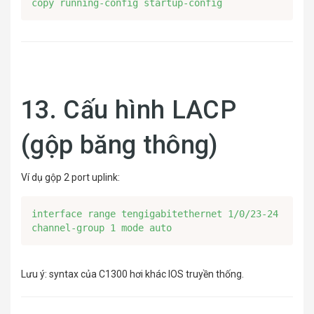
copy running-config startup-config
13. Cấu hình LACP
(gộp băng thông)
Ví dụ gộp 2 port uplink:
interface range tengigabitethernet 1/0/23-24

channel-group 1 mode auto
Lưu ý: syntax của C1300 hơi khác IOS truyền thống.