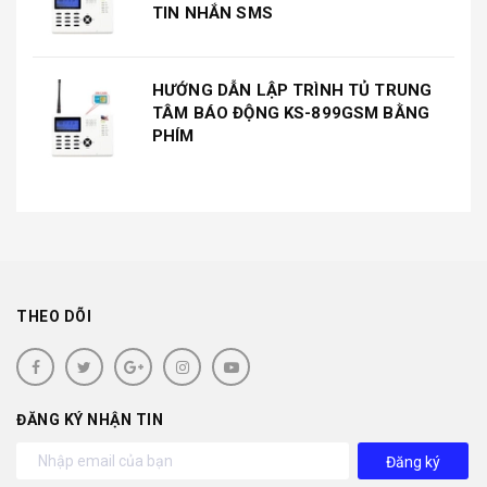
TIN NHẮN SMS
HƯỚNG DẪN LẬP TRÌNH TỦ TRUNG
TÂM BÁO ĐỘNG KS-899GSM BẰNG
PHÍM
THEO DÕI
ĐĂNG KÝ NHẬN TIN
Đăng ký