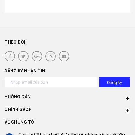
THEO DÕI
ĐĂNG KÝ NHẬN TIN
Đăng ký
HƯỚNG DẪN
CHÍNH SÁCH
VỀ CHÚNG TÔI
Công ty Cổ PhầnThiết Bị An Ninh Bách Khoa Việt - Số 358,