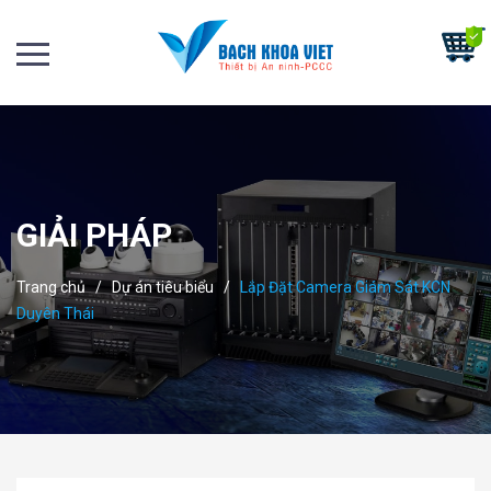
GIẢI PHÁP
Trang chủ
/
Dự án tiêu biểu
/
Lắp Đặt Camera Giám Sát KCN
Duyên Thái