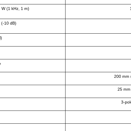
1 W (1 kHz, 1 m)
 (-10 dB)
l)
e
200 mm (
25 mm (
3‑pol