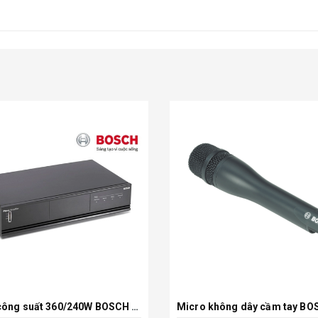
Amply công suất 360/240W BOSCH LBB1935/20
Xem chi tiết
Xem chi tiết