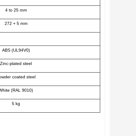
4 to 25 mm
272 + 5 mm
ABS (UL94V0)
Zinc‑plated steel
owder coated steel
White (RAL 9010)
5 kg