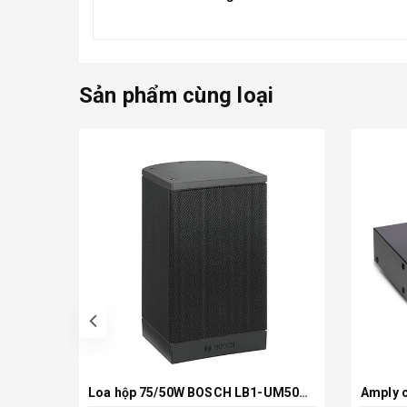
Sản phẩm cùng loại
prev
Loa hộp 75/50W BOSCH LB1-UM50E-D màu xám , vỏ kim loại
Xem chi tiết