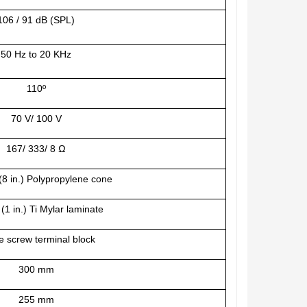
106 / 91 dB (SPL)
50 Hz to 20 KHz
110º
70 V/ 100 V
167/ 333/ 8 Ω
8 in.) Polypropylene cone
1 in.) Ti Mylar laminate
e screw terminal block
300 mm
255 mm