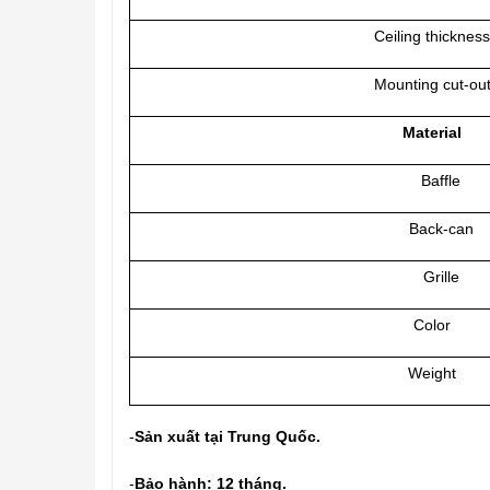
Ceiling thickness
Mounting cut‑ou
Material
Baffle
Back‑can
Grille
Color
Weight
-
Sản xuất tại Trung Quốc.
-
Bảo hành: 12 tháng.