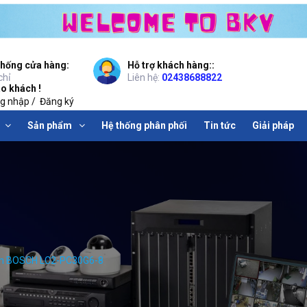
thống cửa hàng:
Hỗ trợ khách hàng::
chỉ
Liên hệ:
02438688822
o khách !
g nhập
/
Đăng ký
Sản phẩm
Hệ thống phân phối
Tin tức
Giải pháp
ch BOSCH LC2-PC30G6-8