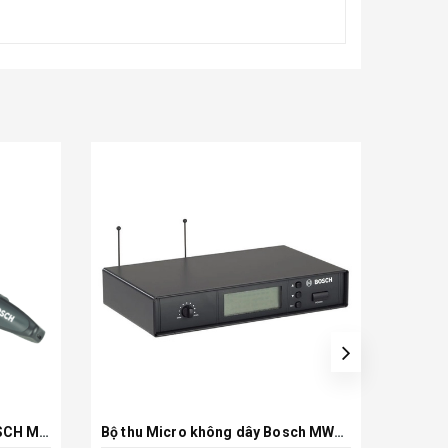
Micro không dây cầm tay BOSCH MW1-HTX-F5
Bộ thu Micro không dây Bosch MW1-RX-F5
Xem chi tiết