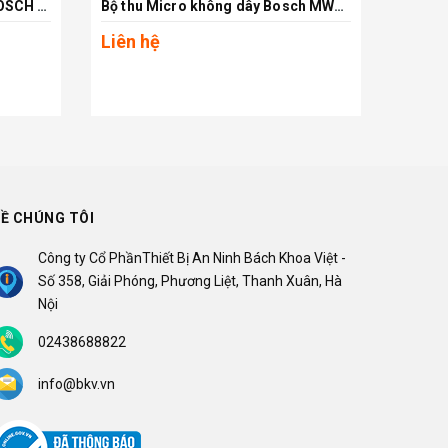
Amply công suất 360/240W BOSCH LBB1935/20
Bộ thu Micro không dây Bosch MW1-RX-F5
Xem chi tiết
Liên hệ
Liên 
Ề CHÚNG TÔI
Công ty Cổ PhầnThiết Bị An Ninh Bách Khoa Việt -
Số 358, Giải Phóng, Phương Liệt, Thanh Xuân, Hà
Nội
02438688822
info@bkv.vn