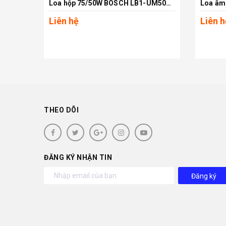
Loa hộp 75/50W BOSCH LB1-UM50E-D màu xám , vỏ kim loại
Xem chi tiết
Liên hệ
Liên h
THEO DÕI
ĐĂNG KÝ NHẬN TIN
Đăng ký