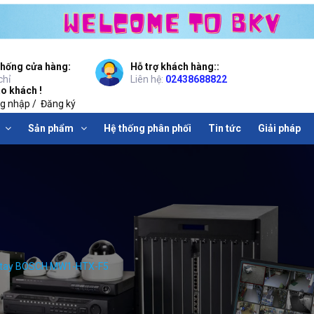
thống cửa hàng:
Hỗ trợ khách hàng::
chỉ
Liên hệ:
02438688822
o khách !
g nhập
/
Đăng ký
Sản phẩm
Hệ thống phân phối
Tin tức
Giải pháp
m tay BOSCH MW1-HTX-F5