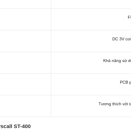
F
DC 3V coi
Khả năng sử d
PCB p
Tương thích với t
scall ST-400