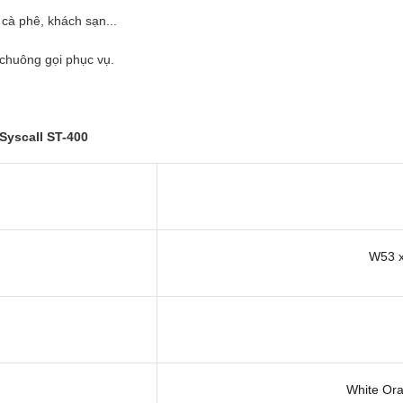
cà phê, khách sạn...
 chuông gọi phục vụ.
Syscall ST-400
W53 
White Ora