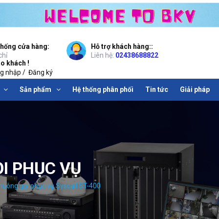
thống cửa hàng:
Hỗ trợ khách hàng::
chỉ
Liên hệ:
02438688822
o khách !
g nhập
/
Đăng ký
Sản phẩm
Hệ thống phân phối
Tin tức
Giải pháp
I PHỤC VỤ
huông gọi phục vụ Syscall ST-400