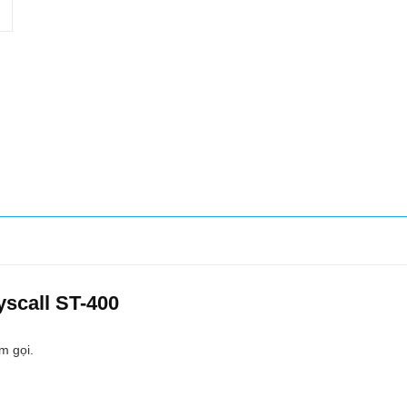
yscall ST-400
m gọi.