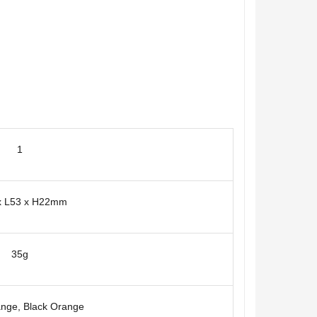
1
x L53 x H22mm
35g
nge, Black Orange