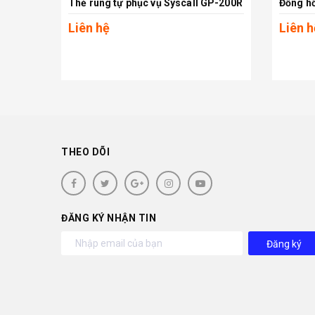
Thẻ rung tự phục vụ Syscall GP-200R
Xem chi tiết
Liên hệ
Liên h
THEO DÕI
ĐĂNG KÝ NHẬN TIN
Đăng ký