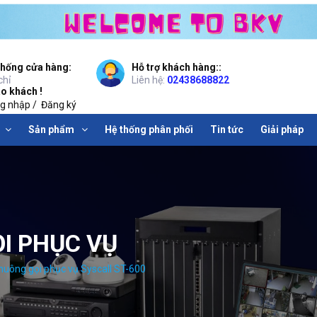
thống cửa hàng:
Hỗ trợ khách hàng::
chỉ
Liên hệ:
02438688822
o khách !
g nhập
/
Đăng ký
Sản phẩm
Hệ thống phân phối
Tin tức
Giải pháp
I PHỤC VỤ
huông gọi phục vụ Syscall ST-600