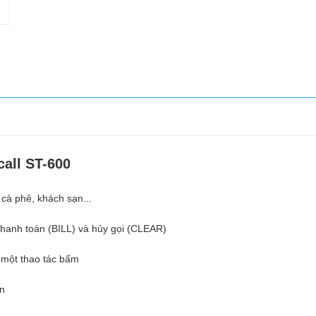
all ST-600
cà phê, khách sạn...
thanh toán (BILL) và hủy gọi (CLEAR)
 một thao tác bấm
ên