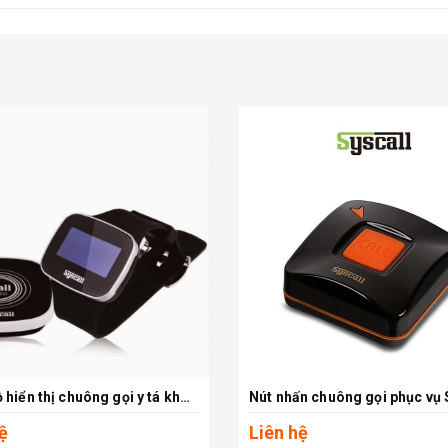
Đồng hồ hiển thị chuông gọi y tá không dây SB-600
Xem chi tiết
Xem chi tiết
ệ
Liên hệ