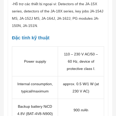
-Hỗ trợ các thiết bị ngoại vi: Detectors of the JA-15X
series, detectors of the JA-18X series, key jobs JA-154J
MS, JA-152J MS, JA-164J, JA-162J, PG modules JA-
150N, JA-151N.
Đặc tính kỹ thuật
110 – 230 V AC/50 –
Power supply
60 Hz, device of
protective class I.
Internal consumption,
approx. 0.5 W/1 W (at
typical/maximum
230 V AC)
Backup battery NiCD
900 mAh
4.8V (BAT-4V8-N900)