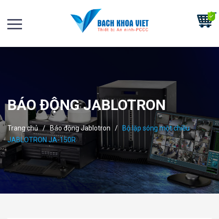
BÁO ĐỘNG JABLOTRON
Trang chủ
/
Báo động Jablotron
/
Bộ lặp sóng một chiều
JABLOTRON JA-150R