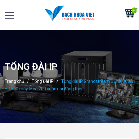
TỔNG ĐÀI IP
Trang chủ
/
Tổng Đài IP
/
Tổng đài IP Grandstream UCM6308A
– 1500 máy lẻ và 200 cuộc gọi đồng thời