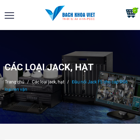
CÁC LOẠI JACK, HẠT
Trang chủ
/
Các loại jack, hạt
/
Đầu nối Jack F5 cho cáp RG6
loại ren vặn