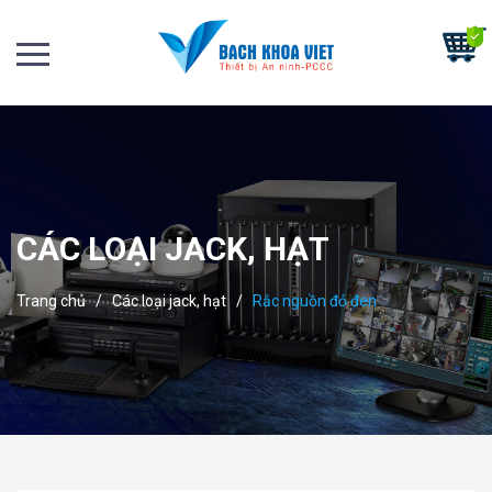
CÁC LOẠI JACK, HẠT
Trang chủ
/
Các loại jack, hạt
/
Rắc nguồn đỏ đen