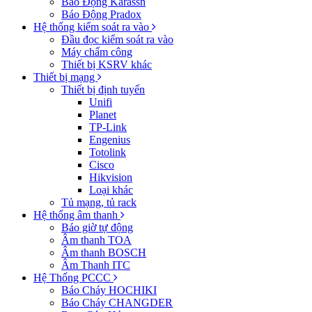
Báo Động Karassn
Báo Động Pradox
Hệ thống kiểm soát ra vào
Đầu đọc kiểm soát ra vào
Máy chấm công
Thiết bị KSRV khác
Thiết bị mạng
Thiết bị định tuyến
Unifi
Planet
TP-Link
Engenius
Totolink
Cisco
Hikvision
Loại khác
Tủ mạng, tủ rack
Hệ thống âm thanh
Báo giờ tự động
Âm thanh TOA
Âm thanh BOSCH
Âm Thanh ITC
Hệ Thống PCCC
Báo Cháy HOCHIKI
Báo Cháy CHANGDER