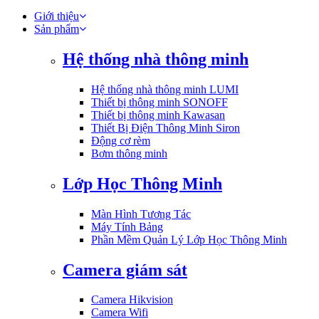
Giới thiệu
Sản phẩm
Hệ thống nhà thông minh
Hệ thống nhà thông minh LUMI
Thiết bị thông minh SONOFF
Thiết bị thông minh Kawasan
Thiết Bị Điện Thông Minh Siron
Động cơ rèm
Bơm thông minh
Lớp Học Thông Minh
Màn Hình Tương Tác
Máy Tính Bảng
Phần Mềm Quản Lý Lớp Học Thông Minh
Camera giám sát
Camera Hikvision
Camera Wifi