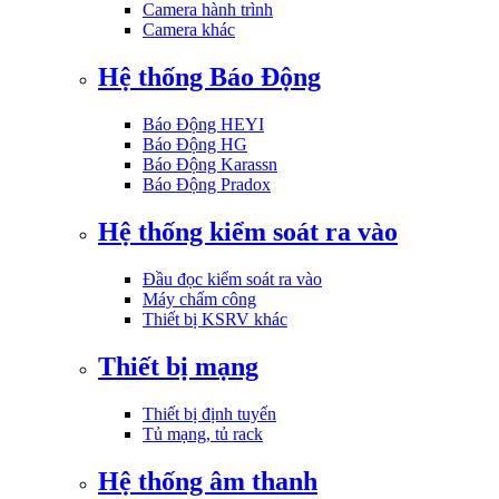
Camera hành trình
Camera khác
Hệ thống Báo Động
Báo Động HEYI
Báo Động HG
Báo Động Karassn
Báo Động Pradox
Hệ thống kiểm soát ra vào
Đầu đọc kiểm soát ra vào
Máy chấm công
Thiết bị KSRV khác
Thiết bị mạng
Thiết bị định tuyến
Tủ mạng, tủ rack
Hệ thống âm thanh