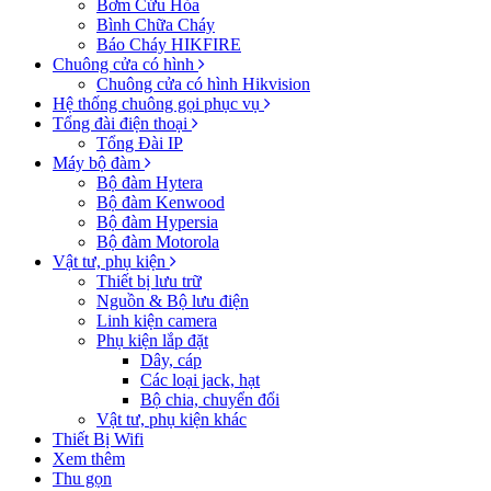
Bơm Cứu Hỏa
Bình Chữa Cháy
Báo Cháy HIKFIRE
Chuông cửa có hình
Chuông cửa có hình Hikvision
Hệ thống chuông gọi phục vụ
Tổng đài điện thoại
Tổng Đài IP
Máy bộ đàm
Bộ đàm Hytera
Bộ đàm Kenwood
Bộ đàm Hypersia
Bộ đàm Motorola
Vật tư, phụ kiện
Thiết bị lưu trữ
Nguồn & Bộ lưu điện
Linh kiện camera
Phụ kiện lắp đặt
Dây, cáp
Các loại jack, hạt
Bộ chia, chuyển đổi
Vật tư, phụ kiện khác
Thiết Bị Wifi
Xem thêm
Thu gọn