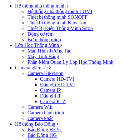
Hệ thống nhà thông minh
Hệ thống nhà thông minh LUMI
Thiết bị thông minh SONOFF
Thiết bị thông minh Kawasan
Thiết Bị Điện Thông Minh Siron
Động cơ rèm
Bơm thông minh
Lớp Học Thông Minh
Màn Hình Tương Tác
Máy Tính Bảng
Phần Mềm Quản Lý Lớp Học Thông Minh
Camera giám sát
Camera Hikvision
Camera HD-TVI
Đầu ghi HD-TVI
Camera IP
Đầu ghi IP
Camera PTZ
Camera Wifi
Camera hành trình
Camera khác
Hệ thống Báo Động
Báo Động HEYI
Báo Động HG